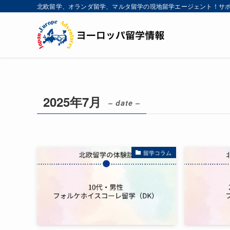
北欧留学、オランダ留学、マルタ留学の現地留学エージェント！サ
2025年7月
– date –
留学コラム