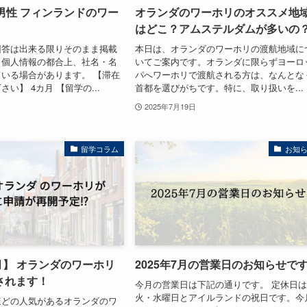
男性 フィンランドのワー
オランダのワーホリのオススメ地
はどこ？アムステルダムが多いの
回答は出来る限りそのまま掲載
本日は、オランダのワーホリの渡航地域に
、個人情報の都合上、社名・名
いてご案内です。オランダに限らずヨーロ
いる場合があります。 【滞在
パへワーホリで渡航される方は、なんとな
い】 4カ月 【留学の...
首都を選びがちです。特に、取り扱いを...
2025年7月19日
留学コラム
お知
7月】 オランダのワーホリ
2025年7月の営業日のお知らせで
されます！
今月の営業日は下記の通りです。 定休日
火・水曜日とアイルランドの祝日です。今
ほどの人気があるオランダのワ