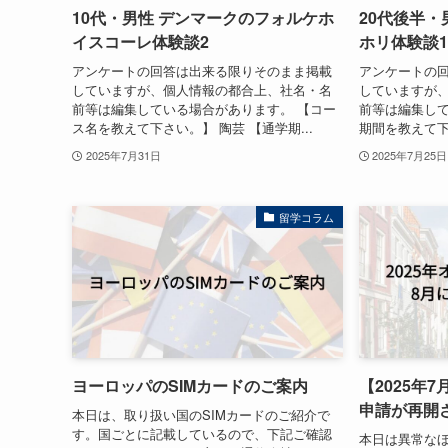
10代・男性 デンマークのフォルケホ
20代後半・
イスコーレ体験談2
ホリ体験談1
アンケートの回答は出来る限りそのまま掲載
アンケートの
していますが、個人情報の都合上、社名・名
していますが
前等は編集している場合があります。 【コー
前等は編集して
ス名を教えて下さい。】 陶芸 【通学期...
期間を教えて下さ
2025年7月31日
2025年7月25日
留学コラム
ヨーロッパのSIMカードのご案内
【2025年
申請が再開
本日は、取り扱い国のSIMカードのご紹介で
す。国ごとに記載しているので、下記ご確認
本日は異常な